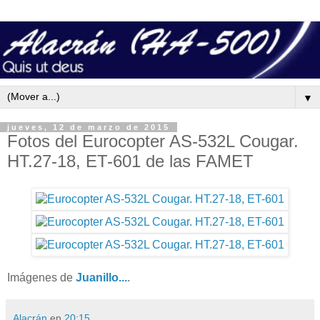
▼
jueves, 12 de marzo de 2015
Fotos del Eurocopter AS-532L Cougar.
HT.27-18, ET-601 de las FAMET
Imágenes de
Juanillo...
.
Alacrán
en
20:15